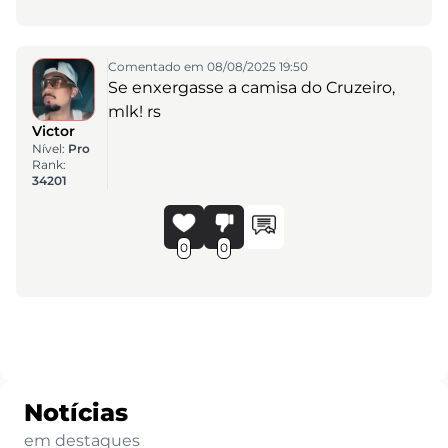
Comentado em 08/08/2025 19:50
Se enxergasse a camisa do Cruzeiro,
mlk! rs
Victor
Nível:
Pro
Rank:
34201
0
0
Notícias
em destaques