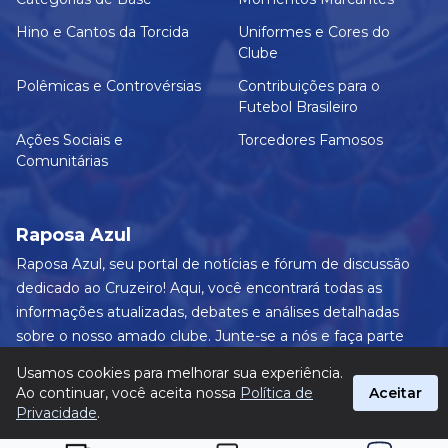
Hino e Cantos da Torcida
Uniformes e Cores do
Clube
Polêmicas e Controvérsias
Contribuições para o
Futebol Brasileiro
Ações Sociais e
Torcedores Famosos
Comunitárias
Raposa Azul
Raposa Azul, seu portal de notícias e fórum de discussão
dedicado ao Cruzeiro! Aqui, você encontrará todas as
informações atualizadas, debates e análises detalhadas
sobre o nosso amado clube. Junte-se a nós e faça parte
dessa apaixonante jornada celeste! #Cruzeiro #RaposaAzul
Usamos cookies para melhorar sua experiência.
suporte@raposa-azul.com.br
Ao continuar, você aceita nossa
Política de
Aceitar
Privacidade
.
© 2026 Raposa Azul. Todos os direitos reservados.