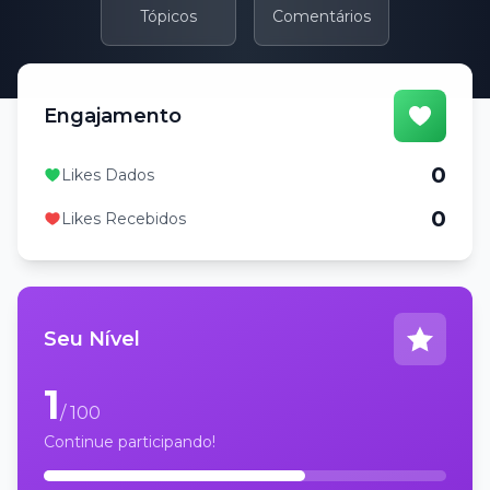
Tópicos
Comentários
Engajamento
0
Likes Dados
0
Likes Recebidos
Seu Nível
1
/ 100
Continue participando!