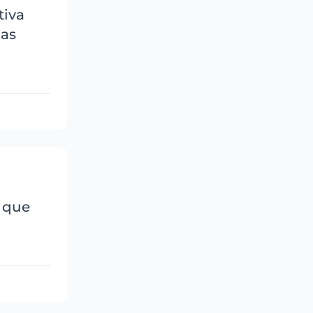
tiva
das
, que