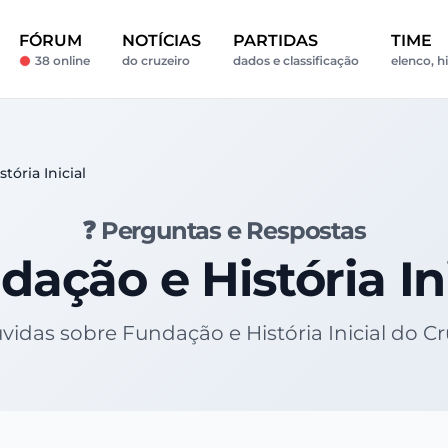
FÓRUM
NOTÍCIAS
PARTIDAS
TIME
38 online
do cruzeiro
dados e classificação
elenco, h
tória Inicial
❓ Perguntas e Respostas
dação e História Ini
úvidas sobre Fundação e História Inicial do C