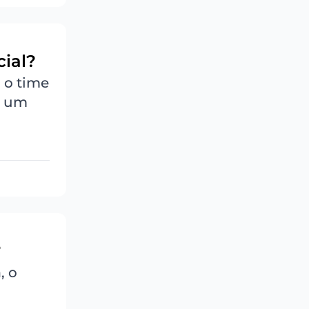
cial?
 o time
o um
?
, o