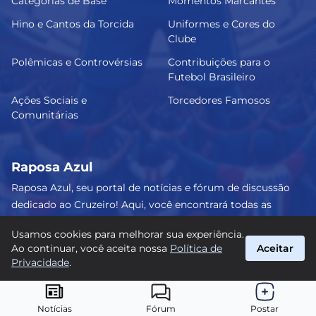
Categorias de Base
Momentos Marcantes
Hino e Cantos da Torcida
Uniformes e Cores do
Clube
Polêmicas e Controvérsias
Contribuições para o
Futebol Brasileiro
Ações Sociais e
Torcedores Famosos
Comunitárias
Raposa Azul
Raposa Azul, seu portal de notícias e fórum de discussão
dedicado ao Cruzeiro! Aqui, você encontrará todas as
informações atualizadas, debates e análises detalhadas
Usamos cookies para melhorar sua experiência.
sobre o nosso amado clube. Junte-se a nós e faça parte
Ao continuar, você aceita nossa
Política de
Aceitar
dessa apaixonante jornada celeste! #Cruzeiro #RaposaAzul
Privacidade
.
suporte@raposa-azul.com.br
© 2026 Raposa Azul. Todos os direitos reservados.
Notícias
Fórum
Postar