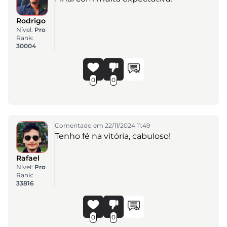
Rodrigo
Nível:
Pro
Rank:
30004
0
0
Comentado em 22/11/2024 11:49
Tenho fé na vitória, cabuloso!
Rafael
Nível:
Pro
Rank:
33816
0
0