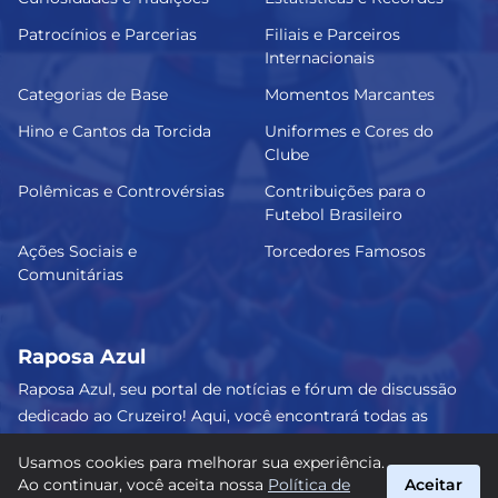
Patrocínios e Parcerias
Filiais e Parceiros
Internacionais
Categorias de Base
Momentos Marcantes
Hino e Cantos da Torcida
Uniformes e Cores do
Clube
Polêmicas e Controvérsias
Contribuições para o
Futebol Brasileiro
Ações Sociais e
Torcedores Famosos
Comunitárias
Raposa Azul
Raposa Azul, seu portal de notícias e fórum de discussão
dedicado ao Cruzeiro! Aqui, você encontrará todas as
informações atualizadas, debates e análises detalhadas
Usamos cookies para melhorar sua experiência.
sobre o nosso amado clube. Junte-se a nós e faça parte
Ao continuar, você aceita nossa
Política de
Aceitar
dessa apaixonante jornada celeste! #Cruzeiro #RaposaAzul