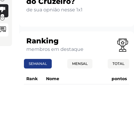
do Cruzeiro?
de sua opnião nesse 1x1
0
Ranking
membros em destaque
SEMANAL
MENSAL
TOTAL
Rank
Nome
pontos