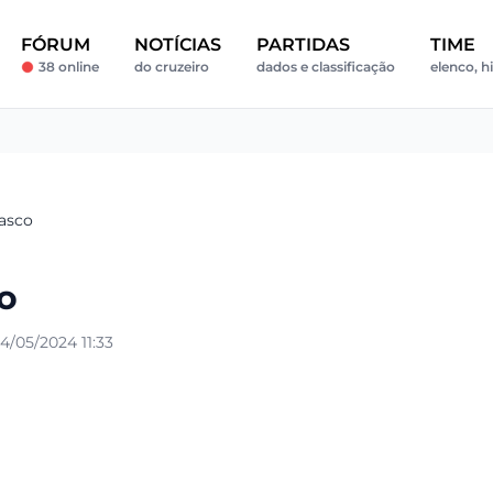
FÓRUM
NOTÍCIAS
PARTIDAS
TIME
38 online
do cruzeiro
dados e classificação
elenco, h
asco
o
/05/2024 11:33