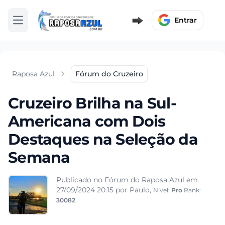
Entrar
Abrir menu
Raposa Azul
Fórum do Cruzeiro
Cruzeiro Brilha na Sul-
Americana com Dois
Destaques na Seleção da
Semana
Publicado no Fórum do Raposa Azul em
27/09/2024 20:15
por Paulo,
Nível:
Pro
Rank:
30082