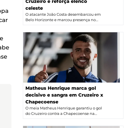
Cruzeiro e reforça elenco
celeste
opa
O atacante João Costa desembarcou em
car
Belo Horizonte e marcou presença no...
ue
abe
ase
Matheus Henrique marca gol
decisivo e sangra em Cruzeiro x
Chapecoense
O meia Matheus Henrique garantiu o gol
do Cruzeiro contra a Chapecoense na...