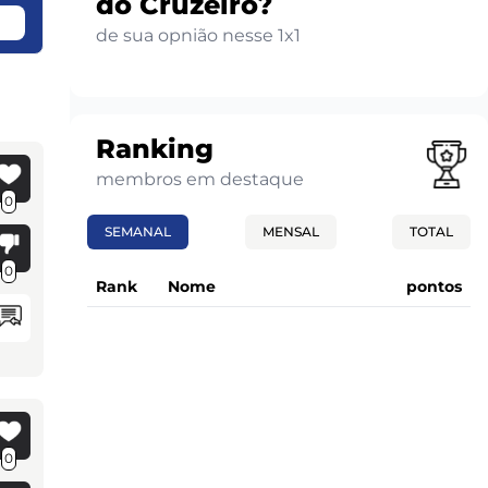
do Cruzeiro?
de sua opnião nesse 1x1
Ranking
membros em destaque
0
SEMANAL
MENSAL
TOTAL
0
Rank
Nome
pontos
0