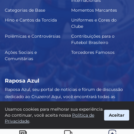
Internacionais
Categorias de Base
Momentos Marcantes
Hino e Cantos da Torcida
Uniformes e Cores do
Clube
Polêmicas e Controvérsias
Contribuições para o
Futebol Brasileiro
Ações Sociais e
Torcedores Famosos
Comunitárias
Raposa Azul
Raposa Azul, seu portal de notícias e fórum de discussão
dedicado ao Cruzeiro! Aqui, você encontrará todas as
informações atualizadas, debates e análises detalhadas
Usamos cookies para melhorar sua experiência.
sobre o nosso amado clube. Junte-se a nós e faça parte
Ao continuar, você aceita nossa
Política de
Aceitar
dessa apaixonante jornada celeste! #Cruzeiro #RaposaAzul
Privacidade
.
suporte@raposa-azul.com.br