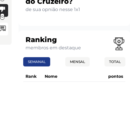
do Cruzeiro?
de sua opnião nesse 1x1
0
Ranking
membros em destaque
SEMANAL
MENSAL
TOTAL
Rank
Nome
pontos