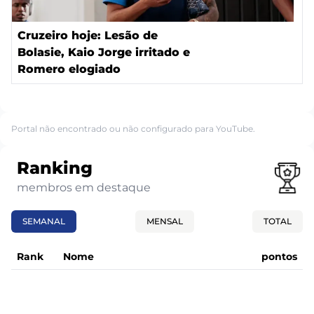
Cruzeiro hoje: Lesão de
Bolasie, Kaio Jorge irritado e
Romero elogiado
Portal não encontrado ou não configurado para YouTube.
Ranking
membros em destaque
SEMANAL
MENSAL
TOTAL
Rank
Nome
pontos