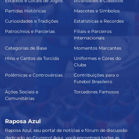
Estádios e Locais de Jogos
Rivalidades e Clássicos
Partidas Históricas
Mascotes e Símbolos
Curiosidades e Tradições
Estatísticas e Recordes
Patrocínios e Parcerias
Filiais e Parceiros
Internacionais
Categorias de Base
Momentos Marcantes
Hino e Cantos da Torcida
Uniformes e Cores do
Clube
Polêmicas e Controvérsias
Contribuições para o
Futebol Brasileiro
Ações Sociais e
Torcedores Famosos
Comunitárias
Raposa Azul
Raposa Azul, seu portal de notícias e fórum de discussão
dedicado ao Cruzeiro! Aqui, você encontrará todas as