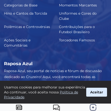
Categorias de Base
Momentos Marcantes
Hino e Cantos da Torcida
Uniformes e Cores do
Clube
Polêmicas e Controvérsias
Contribuições para o
Futebol Brasileiro
Ações Sociais e
Torcedores Famosos
Comunitárias
Raposa Azul
Raposa Azul, seu portal de notícias e fórum de discussão
dedicado ao Cruzeiro! Aqui, você encontrará todas as
informações atualizadas, debates e análises detalhadas
Usamos cookies para melhorar sua experiência.
sobre o nosso amado clube. Junte-se a nós e faça parte
Ao continuar, você aceita nossa
Política de
Aceitar
dessa apaixonante jornada celeste! #Cruzeiro #RaposaAzul
Privacidade
.
suporte@raposa-azul.com.br