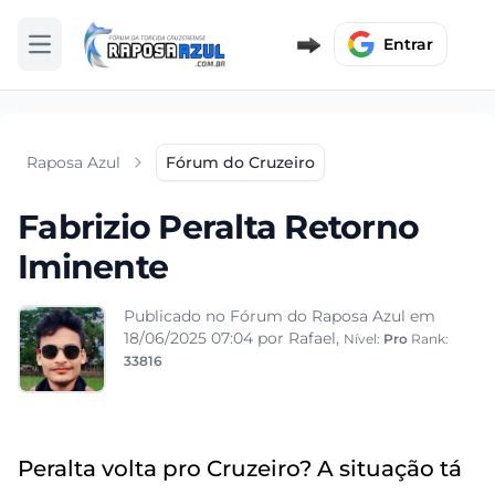
Entrar
Abrir menu
Raposa Azul
Fórum do Cruzeiro
Fabrizio Peralta Retorno
Iminente
Publicado no Fórum do Raposa Azul em
18/06/2025 07:04
por Rafael,
Nível:
Pro
Rank:
33816
Peralta volta pro Cruzeiro? A situação tá