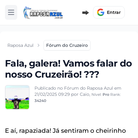
Entrar
Abrir menu
Raposa Azul
Fórum do Cruzeiro
Fala, galera! Vamos falar do
nosso Cruzeirão! ???
Publicado no Fórum do Raposa Azul em
21/02/2025 09:29
por Caio,
Nível:
Pro
Rank:
34240
E aí, rapaziada! Já sentiram o cheirinho