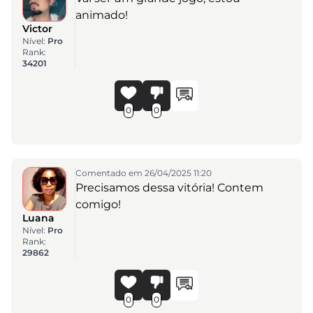
animado!
Victor
Nível:
Pro
Rank:
34201
0
0
Comentado em 26/04/2025 11:20
Precisamos dessa vitória! Contem
comigo!
Luana
Nível:
Pro
Rank:
29862
0
0