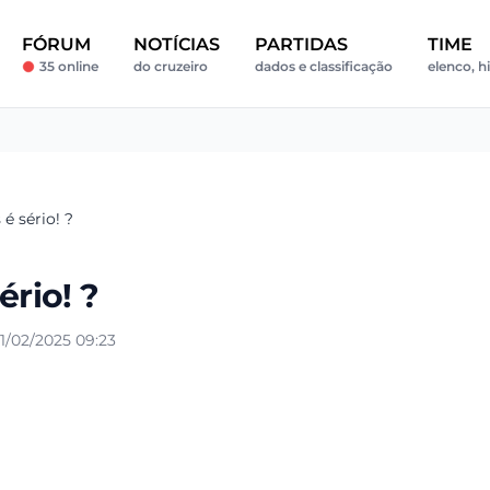
FÓRUM
NOTÍCIAS
PARTIDAS
TIME
35 online
do cruzeiro
dados e classificação
elenco, hi
é sério! ?
ério! ?
1/02/2025 09:23