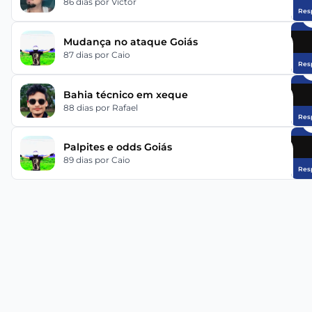
86 dias
por Victor
Res
Mudança no ataque Goiás
87 dias
por Caio
Res
Bahia técnico em xeque
88 dias
por Rafael
Res
Palpites e odds Goiás
89 dias
por Caio
Res