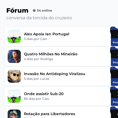
Fórum
34 online
conversa da torcida do cruzeiro
Alex Apoia Ian Portugal
3 dias
por Caio
Res
Quatro Milhões No Mineirão
4 dias
por Rodrigo
Res
Invasão No Antidoping Viralizou
5 dias
por Lucas
Res
Onde assistir Sub-20
85 dias
por Caio
Res
Rotação para Libertadores