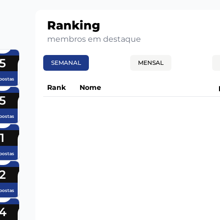
Ranking
membros em destaque
5
SEMANAL
MENSAL
postas
Rank
Nome
5
postas
1
postas
2
postas
4