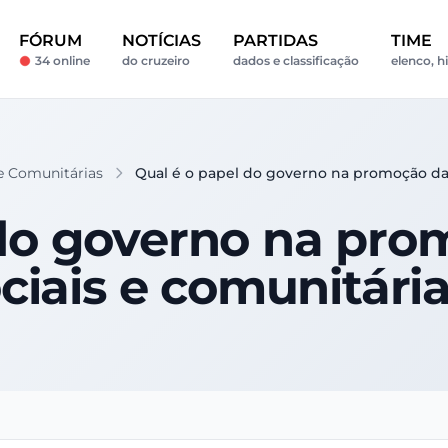
FÓRUM
NOTÍCIAS
PARTIDAS
TIME
34 online
do cruzeiro
dados e classificação
elenco, h
e Comunitárias
Qual é o papel do governo na promoção das
 do governo na pro
ciais e comunitári