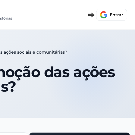
Entrar
istórias
 ações sociais e comunitárias?
moção das ações
as?