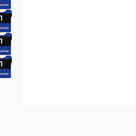
postas
1
postas
1
postas
1
postas