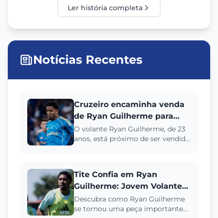
Ler história completa
Notícias Recentes
Cruzeiro encaminha venda
de Ryan Guilherme para
Portugal; detalhes da
O volante Ryan Guilherme, de 23
anos, está próximo de ser vendido
negociação
pelo Cruzeiro ao Rio Ave, de
Portugal. Saiba mais sobr...
Tite Confia em Ryan
Guilherme: Jovem Volante
Ganha Espaço no Cruzeiro
Descubra como Ryan Guilherme
se tornou uma peça importante
para 2026