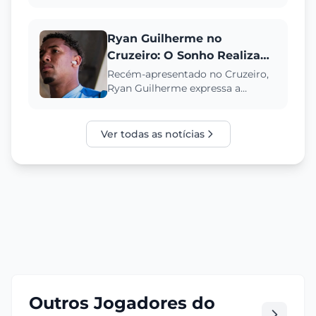
no esquema tático de Tite no
Cruzeiro, conquistando seu
espaç...
Ryan Guilherme no
Cruzeiro: O Sonho Realizado
e a Disputa por Posição
Recém-apresentado no Cruzeiro,
Ryan Guilherme expressa a
concretização de um sonho de
infância, relembrando as
conquista...
Ver todas as notícias
Outros Jogadores do