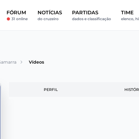
FÓRUM
NOTÍCIAS
PARTIDAS
TIME
31 online
do cruzeiro
dados e classificação
elenco, hi
Gamarra
Vídeos
PERFIL
HISTÓR