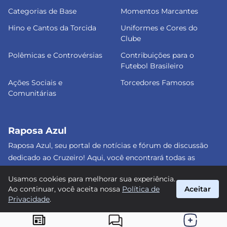
Categorias de Base
Momentos Marcantes
Hino e Cantos da Torcida
Uniformes e Cores do
Clube
Polêmicas e Controvérsias
Contribuições para o
Futebol Brasileiro
Ações Sociais e
Torcedores Famosos
Comunitárias
Raposa Azul
Raposa Azul, seu portal de notícias e fórum de discussão
dedicado ao Cruzeiro! Aqui, você encontrará todas as
informações atualizadas, debates e análises detalhadas
Usamos cookies para melhorar sua experiência.
sobre o nosso amado clube. Junte-se a nós e faça parte
Ao continuar, você aceita nossa
Política de
Aceitar
dessa apaixonante jornada celeste! #Cruzeiro #RaposaAzul
Privacidade
.
suporte@raposa-azul.com.br