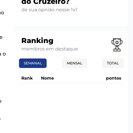
do Cruzeiro?
de sua opnião nesse 1x1
mo
e
Ranking
membros em destaque
a o
SEMANAL
MENSAL
TOTAL
Rank
Nome
pontos
o
.