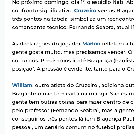
No próximo domingo, dia 1º, o estádio Nabi Ab
confronto significativo:
Cruzeiro
versus Bragan
três pontos na tabela; simboliza um reencontr
comandante técnico, Fernando Seabra, atual l
As declarações do jogador
Marlon
refletem a t
gente gosta muito, mas precisamos vencer. O
como nós. Precisamos ir até Bragança (Paulis
posição". A pressão é evidente, tanto para o C
William
, outro atleta do Cruzeiro , adiciona 
Bragantino não tem carta na manga. São os me
gente tem outras coisas para fazer dentro d
pelo professor (Fernando Seabra), mas a gente 
conseguir os três pontos lá (em Bragança Pauli
pessoal, um cenário comum no futebol profiss