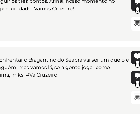
guir os três pontos. Afinal, nosso momento no
 oportunidade! Vamos Cruzeiro!
0
! Enfrentar o Bragantino do Seabra vai ser um duelo e
0
nguém, mas vamos lá, se a gente jogar como
ima, mlks! #VaiCruzeiro
0