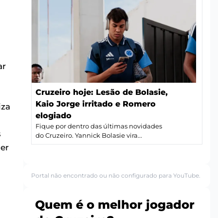
ar
Cruzeiro hoje: Lesão de Bolasie,
Kaio Jorge irritado e Romero
iza
elogiado
Fique por dentro das últimas novidades
s
do Cruzeiro. Yannick Bolasie vira...
er
Portal não encontrado ou não configurado para YouTube.
Quem é o melhor jogador