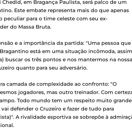
i Chedid, em Bragança Paulista, será palco de um
tino. Este embate representa mais do que apenas
o peculiar para o time celeste com seu ex-
íder do Massa Bruta.
ensão e a importância da partida: "Uma pessoa que
 Bragantino está em uma situação incômoda, assi
ta) buscar os três pontos e nos mantermos na noss
ruzeiro quanto para seu adversário.
outra camada de complexidade ao confronto: "O
smos jogadores, mas outro treinador. Com certeza
e campo. Todo mundo tem um respeito muito grande
vai defender o Cruzeiro e fazer de tudo para
sta)". A rivalidade esportiva se sobrepõe à admiraç
ional.