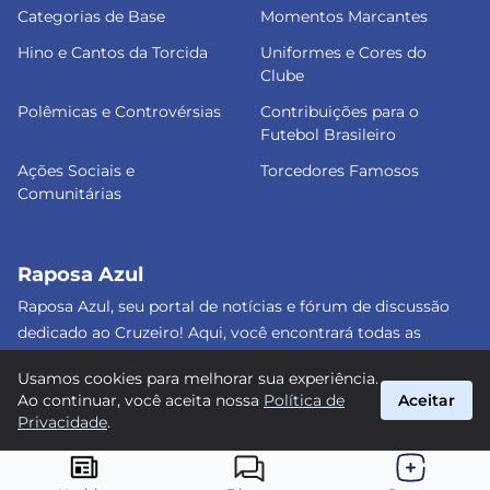
Categorias de Base
Momentos Marcantes
Hino e Cantos da Torcida
Uniformes e Cores do
Clube
Polêmicas e Controvérsias
Contribuições para o
Futebol Brasileiro
Ações Sociais e
Torcedores Famosos
Comunitárias
Raposa Azul
Raposa Azul, seu portal de notícias e fórum de discussão
dedicado ao Cruzeiro! Aqui, você encontrará todas as
informações atualizadas, debates e análises detalhadas
Usamos cookies para melhorar sua experiência.
sobre o nosso amado clube. Junte-se a nós e faça parte
Ao continuar, você aceita nossa
Política de
Aceitar
dessa apaixonante jornada celeste! #Cruzeiro #RaposaAzul
Privacidade
.
suporte@raposa-azul.com.br
© 2026 Raposa Azul. Todos os direitos reservados.