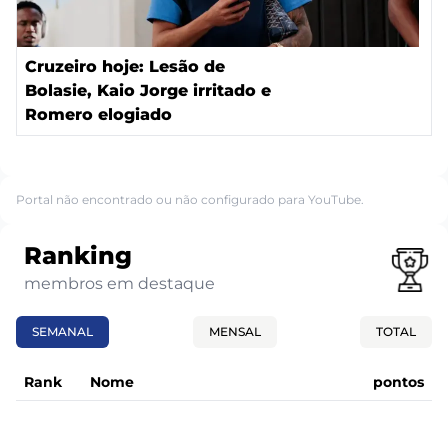
Cruzeiro hoje: Lesão de
Bolasie, Kaio Jorge irritado e
Romero elogiado
Portal não encontrado ou não configurado para YouTube.
Ranking
membros em destaque
SEMANAL
MENSAL
TOTAL
Rank
Nome
pontos