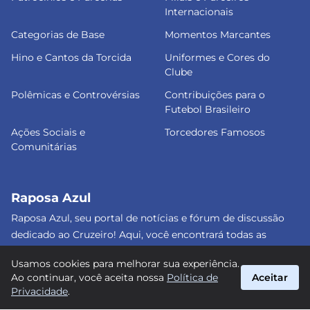
Internacionais
Categorias de Base
Momentos Marcantes
Hino e Cantos da Torcida
Uniformes e Cores do
Clube
Polêmicas e Controvérsias
Contribuições para o
Futebol Brasileiro
Ações Sociais e
Torcedores Famosos
Comunitárias
Raposa Azul
Raposa Azul, seu portal de notícias e fórum de discussão
dedicado ao Cruzeiro! Aqui, você encontrará todas as
informações atualizadas, debates e análises detalhadas
Usamos cookies para melhorar sua experiência.
sobre o nosso amado clube. Junte-se a nós e faça parte
Ao continuar, você aceita nossa
Política de
Aceitar
dessa apaixonante jornada celeste! #Cruzeiro #RaposaAzul
Privacidade
.
suporte@raposa-azul.com.br