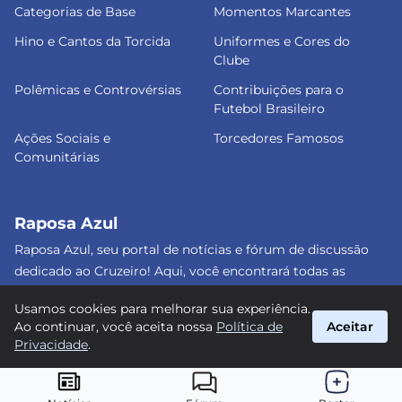
Categorias de Base
Momentos Marcantes
Hino e Cantos da Torcida
Uniformes e Cores do
Clube
Polêmicas e Controvérsias
Contribuições para o
Futebol Brasileiro
Ações Sociais e
Torcedores Famosos
Comunitárias
Raposa Azul
Raposa Azul, seu portal de notícias e fórum de discussão
dedicado ao Cruzeiro! Aqui, você encontrará todas as
informações atualizadas, debates e análises detalhadas
Usamos cookies para melhorar sua experiência.
sobre o nosso amado clube. Junte-se a nós e faça parte
Ao continuar, você aceita nossa
Política de
Aceitar
dessa apaixonante jornada celeste! #Cruzeiro #RaposaAzul
Privacidade
.
suporte@raposa-azul.com.br
© 2026 Raposa Azul. Todos os direitos reservados.