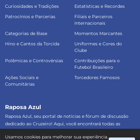
Curiosidades e Tradições
Estatísticas e Recordes
Patrocínios e Parcerias
Filiais e Parceiros
Internacionais
Categorias de Base
Momentos Marcantes
Hino e Cantos da Torcida
Uniformes e Cores do
Clube
Polêmicas e Controvérsias
Contribuições para o
Futebol Brasileiro
Ações Sociais e
Torcedores Famosos
Comunitárias
Raposa Azul
Raposa Azul, seu portal de notícias e fórum de discussão
dedicado ao Cruzeiro! Aqui, você encontrará todas as
informações atualizadas, debates e análises detalhadas
Usamos cookies para melhorar sua experiência.
sobre o nosso amado clube. Junte-se a nós e faça parte