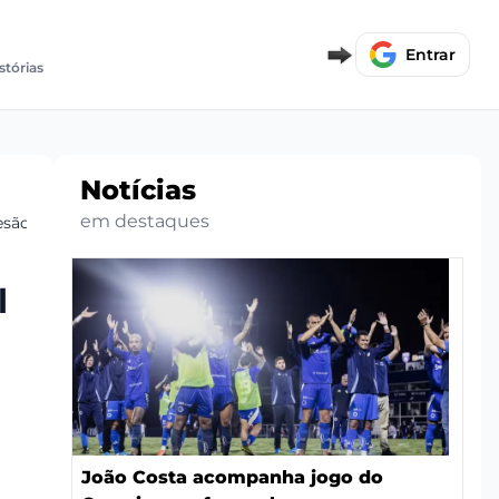
Entrar
stórias
Notícias
em destaques
esão
l
João Costa acompanha jogo do