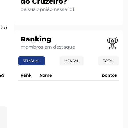
do Cruzeiro?
de sua opnião nesse 1x1
rão
Ranking
membros em destaque
SEMANAL
MENSAL
TOTAL
no
Rank
Nome
pontos