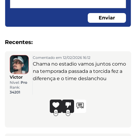
Enviar
Recentes:
Comentado em 12/02/2026 16:12
Chama no estadio vamos juntos como
na temporada passada a torcida fez a
Victor
diferença e o time deslanchou
Nível:
Pro
Rank:
34201
0
0