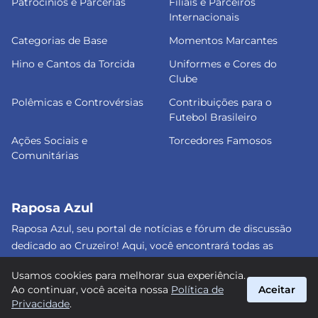
Patrocínios e Parcerias
Filiais e Parceiros
Internacionais
Categorias de Base
Momentos Marcantes
Hino e Cantos da Torcida
Uniformes e Cores do
Clube
Polêmicas e Controvérsias
Contribuições para o
Futebol Brasileiro
Ações Sociais e
Torcedores Famosos
Comunitárias
Raposa Azul
Raposa Azul, seu portal de notícias e fórum de discussão
dedicado ao Cruzeiro! Aqui, você encontrará todas as
informações atualizadas, debates e análises detalhadas
Usamos cookies para melhorar sua experiência.
sobre o nosso amado clube. Junte-se a nós e faça parte
Ao continuar, você aceita nossa
Política de
Aceitar
dessa apaixonante jornada celeste! #Cruzeiro #RaposaAzul
Privacidade
.
suporte@raposa-azul.com.br