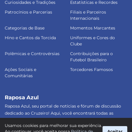
Curiosidades e Tradições
Estatísticas e Recordes
Patrocínios e Parcerias
Filiais e Parceiros
Internacionais
Categorias de Base
Momentos Marcantes
Hino e Cantos da Torcida
Uniformes e Cores do
Clube
Polêmicas e Controvérsias
Contribuições para o
Futebol Brasileiro
Ações Sociais e
Torcedores Famosos
Comunitárias
Raposa Azul
Raposa Azul, seu portal de notícias e fórum de discussão
dedicado ao Cruzeiro! Aqui, você encontrará todas as
informações atualizadas, debates e análises detalhadas
Usamos cookies para melhorar sua experiência.
sobre o nosso amado clube. Junte-se a nós e faça parte
Ao continuar, você aceita nossa
Política de
Aceitar