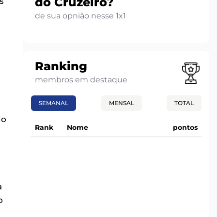
do Cruzeiro?
s
de sua opnião nesse 1x1
Ranking
membros em destaque
SEMANAL
MENSAL
TOTAL
do
Rank
Nome
pontos
a
o