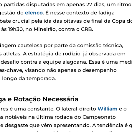
ito partidas disputadas em apenas 27 dias, um ritmo
 gestão do
elenco
. É nesse contexto de fadiga
e crucial pela ida das oitavas de final da Copa d
, às 19h30, no Mineirão, contra o CRB.
agem cautelosa por parte da comissão técnica,
atletas. A estratégia de rodízio, já observada em
 desafio contra a equipe alagoana. Essa é uma med
ores-chave, visando não apenas o desempenho
o longo da temporada.
ga e Rotação Necessária
es é uma constante. O lateral-direito
William
e o
ias notáveis na última rodada do Campeonato
es de desgaste que vêm apresentando. A tendência é 