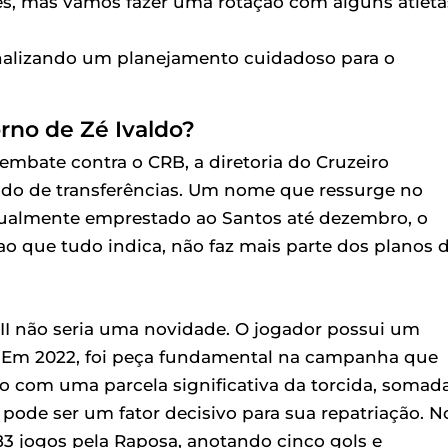
res, mas vamos fazer uma rotação com alguns atleta
nalizando um planejamento cuidadoso para o
no de Zé Ivaldo?
embate contra o CRB, a diretoria do Cruzeiro
do de transferências. Um nome que ressurge no
tualmente emprestado ao Santos até dezembro, o
ao que tudo indica, não faz mais parte dos planos 
a II não seria uma novidade. O jogador possui um
 . Em 2022, foi peça fundamental na campanha que
ão com uma parcela significativa da torcida, somad
ode ser um fator decisivo para sua repatriação. N
 83 jogos pela Raposa, anotando cinco gols e