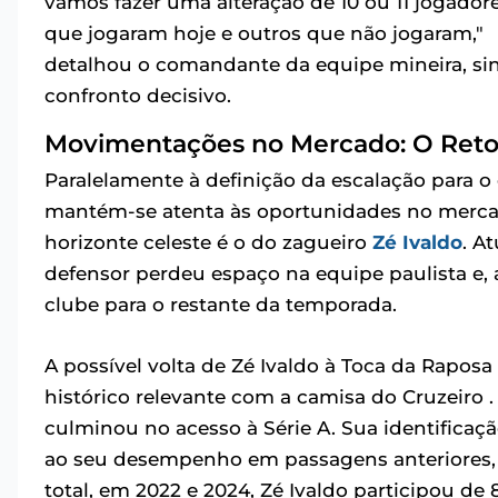
vamos fazer uma alteração de 10 ou 11 jogado
que jogaram hoje e outros que não jogaram,"
detalhou o comandante da equipe mineira, si
confronto decisivo.
Movimentações no Mercado: O Retor
Paralelamente à definição da escalação para o 
mantém-se atenta às oportunidades no merca
horizonte celeste é o do zagueiro
Zé Ivaldo
. A
defensor perdeu espaço na equipe paulista e, 
clube para o restante da temporada.
A possível volta de Zé Ivaldo à Toca da Rapos
histórico relevante com a camisa do Cruzeiro
culminou no acesso à Série A. Sua identificaç
ao seu desempenho em passagens anteriores, p
total, em 2022 e 2024, Zé Ivaldo participou de