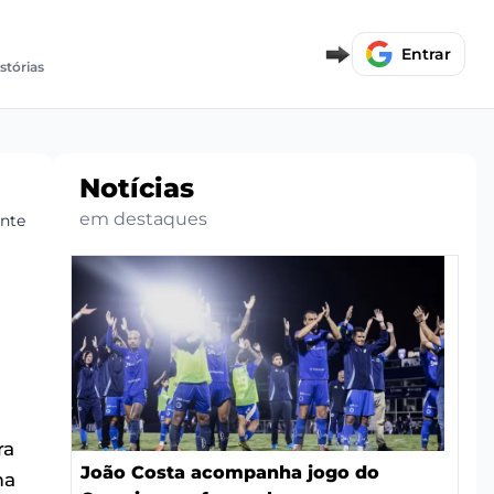
Entrar
stórias
Notícias
em destaques
ante
ra
João Costa acompanha jogo do
ma