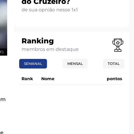
do Cruzeiro?
de sua opnião nesse 1x1
Ranking
membros em destaque
F)
SEMANAL
MENSAL
TOTAL
Rank
Nome
pontos
com
te