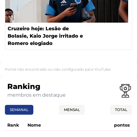
Cruzeiro hoje: Lesão de
Bolasie, Kaio Jorge irritado e
Romero elogiado
Portal não encontrado ou não configurado para YouTube.
Ranking
membros em destaque
SEMANAL
MENSAL
TOTAL
Rank
Nome
pontos