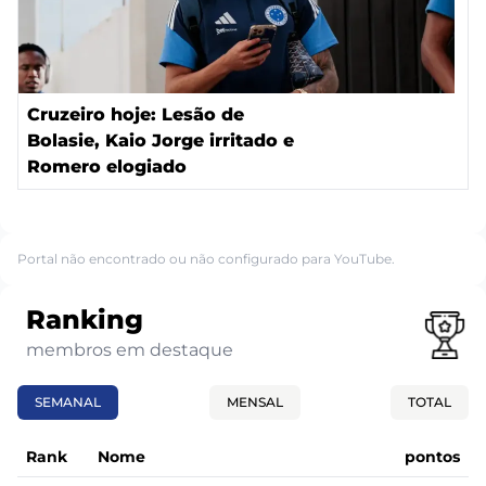
Cruzeiro hoje: Lesão de
Bolasie, Kaio Jorge irritado e
Romero elogiado
Portal não encontrado ou não configurado para YouTube.
Ranking
membros em destaque
SEMANAL
MENSAL
TOTAL
Rank
Nome
pontos