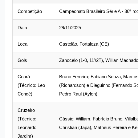
Competição
Campeonato Brasileiro Série A - 36ª r
Data
29/11/2025
Local
Castelão, Fortaleza (CE)
Gols
Zanocelo (1-0, 11'/2T), Willian Machado 
Ceará
Bruno Ferreira; Fabiano Souza, Marcos
(Técnico: Leo
(Richardson) e Dieguinho (Fernando So
Condé)
Pedro Raul (Aylon).
Cruzeiro
(Técnico:
Cássio; William, Fabrício Bruno, Villal
Leonardo
Christian (Japa), Matheus Pereira e Ken
Jardim)