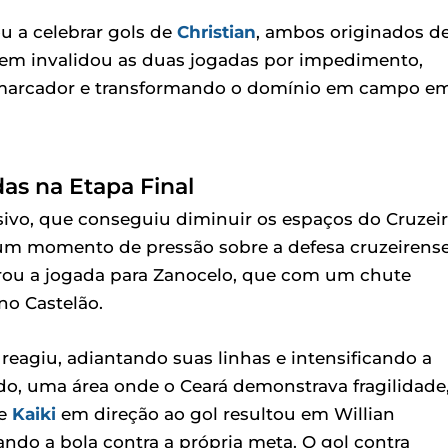
u a celebrar gols de
Christian
, ambos originados d
agem invalidou as duas jogadas por impedimento,
 o marcador e transformando o domínio em campo e
as na Etapa Final
isivo, que conseguiu diminuir os espaços do Cruzei
 um momento de pressão sobre a defesa cruzeirens
trou a jogada para Zanocelo, que com um chute
o Castelão.
 reagiu, adiantando suas linhas e intensificando a
do, uma área onde o Ceará demonstrava fragilidade,
de
Kaiki
em direção ao gol resultou em Willian
ando a bola contra a própria meta. O gol contra