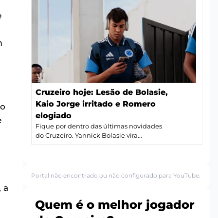
e
m
Cruzeiro hoje: Lesão de Bolasie,
Kaio Jorge irritado e Romero
ro
elogiado
e
Fique por dentro das últimas novidades
do Cruzeiro. Yannick Bolasie vira...
Portal não encontrado ou não configurado para YouTube.
 a
Quem é o melhor jogador