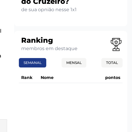
do Cruzeiro?
de sua opnião nesse 1x1
l
Ranking
membros em destaque
a
SEMANAL
MENSAL
TOTAL
Rank
Nome
pontos