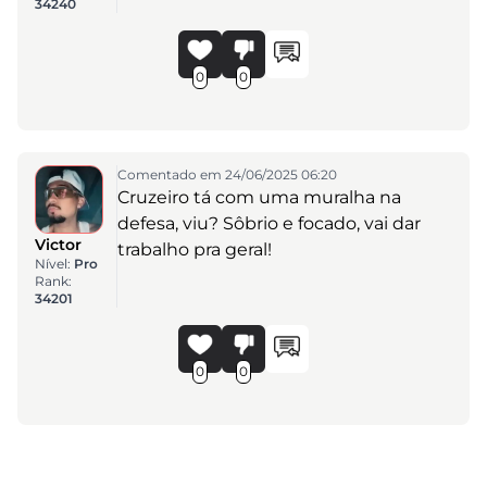
34240
0
0
Comentado em 24/06/2025 06:20
Cruzeiro tá com uma muralha na
defesa, viu? Sôbrio e focado, vai dar
Victor
trabalho pra geral!
Nível:
Pro
Rank:
34201
0
0