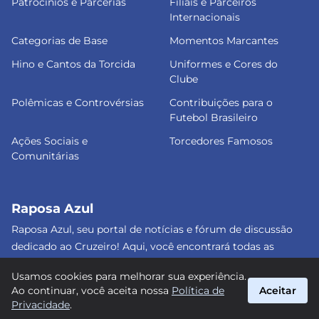
Patrocínios e Parcerias
Filiais e Parceiros
Internacionais
Categorias de Base
Momentos Marcantes
Hino e Cantos da Torcida
Uniformes e Cores do
Clube
Polêmicas e Controvérsias
Contribuições para o
Futebol Brasileiro
Ações Sociais e
Torcedores Famosos
Comunitárias
Raposa Azul
Raposa Azul, seu portal de notícias e fórum de discussão
dedicado ao Cruzeiro! Aqui, você encontrará todas as
informações atualizadas, debates e análises detalhadas
Usamos cookies para melhorar sua experiência.
sobre o nosso amado clube. Junte-se a nós e faça parte
Ao continuar, você aceita nossa
Política de
Aceitar
dessa apaixonante jornada celeste! #Cruzeiro #RaposaAzul
Privacidade
.
suporte@raposa-azul.com.br