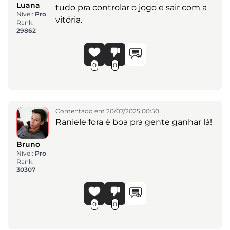
Luana
tudo pra controlar o jogo e sair com a
Nível:
Pro
vitória.
Rank:
29862
0
0
Comentado em 20/07/2025 00:50
Raniele fora é boa pra gente ganhar lá!
Bruno
Nível:
Pro
Rank:
30307
0
0