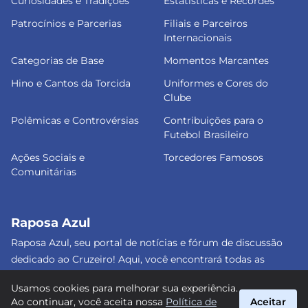
Curiosidades e Tradições
Estatísticas e Recordes
Patrocínios e Parcerias
Filiais e Parceiros
Internacionais
Categorias de Base
Momentos Marcantes
Hino e Cantos da Torcida
Uniformes e Cores do
Clube
Polêmicas e Controvérsias
Contribuições para o
Futebol Brasileiro
Ações Sociais e
Torcedores Famosos
Comunitárias
Raposa Azul
Raposa Azul, seu portal de notícias e fórum de discussão
dedicado ao Cruzeiro! Aqui, você encontrará todas as
informações atualizadas, debates e análises detalhadas
Usamos cookies para melhorar sua experiência.
sobre o nosso amado clube. Junte-se a nós e faça parte
Ao continuar, você aceita nossa
Política de
Aceitar