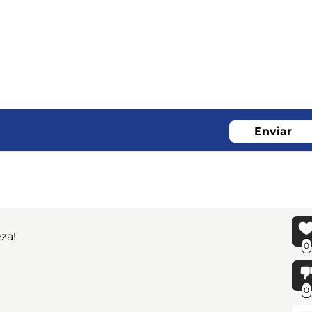
Enviar
za!
0
0