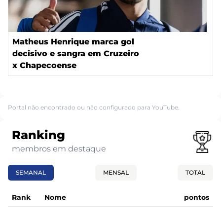
Matheus Henrique marca gol
decisivo e sangra em Cruzeiro
x Chapecoense
Portal não encontrado ou não configurado para YouTube.
Ranking
membros em destaque
SEMANAL
MENSAL
TOTAL
Rank
Nome
pontos