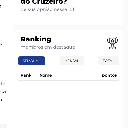
do Cruzeiro?
s
de sua opnião nesse 1x1
Ranking
s
membros em destaque
SEMANAL
MENSAL
TOTAL
Rank
Nome
pontos
te,
rca
o