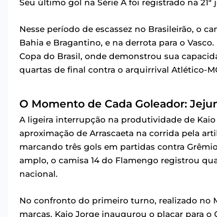
Seu último gol na Série A foi registrado na 21ª 
Nesse período de escassez no Brasileirão, o c
Bahia e Bragantino, e na derrota para o Vasco.
Copa do Brasil, onde demonstrou sua capacida
quartas de final contra o arquirrival Atlético-M
O Momento de Cada Goleador: Jeju
A ligeira interrupção na produtividade de Kaio
aproximação de Arrascaeta na corrida pela art
marcando três gols em partidas contra Grêmio
amplo, o camisa 14 do Flamengo registrou qua
nacional.
No confronto do primeiro turno, realizado no 
marcas. Kaio Jorge inaugurou o placar para o Cr