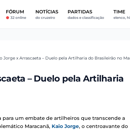
FÓRUM
NOTÍCIAS
PARTIDAS
TIME
32 online
do cruzeiro
dados e classificação
elenco, hi
io Jorge x Arrascaeta – Duelo pela Artilharia do Brasileirão no M
scaeta – Duelo pela Artilharia
ã
a para um embate de artilheiros que transcende a
mblemático Maracanã,
Kaio Jorge
, o centroavante do