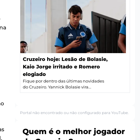
e
 na
Cruzeiro hoje: Lesão de Bolasie,
Kaio Jorge irritado e Romero
elogiado
Fique por dentro das últimas novidades
do Cruzeiro. Yannick Bolasie vira...
ão
Portal não encontrado ou não configurado para YouTube.
as
Quem é o melhor jogador
.