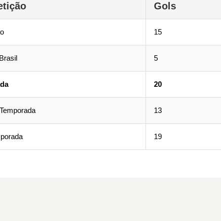
tição
Gols
ão
15
Brasil
5
da
20
 Temporada
13
mporada
19