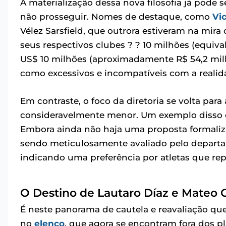
A materialização dessa nova filosofia já pode
não prosseguir. Nomes de destaque, como
Vic
Vélez Sarsfield, que outrora estiveram na mira 
seus respectivos clubes ? ? 10 milhões (equiva
US$ 10 milhões (aproximadamente R$ 54,2 milh
como excessivos e incompatíveis com a realid
Em contraste, o foco da diretoria se volta p
consideravelmente menor. Um exemplo disso é
Embora ainda não haja uma proposta formaliza
sendo meticulosamente avaliado pelo departa
indicando uma preferência por atletas que re
O Destino de Lautaro Díaz e Mateo 
É neste panorama de cautela e reavaliação que 
no
elenco
, que agora se encontram fora dos p