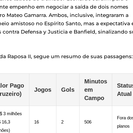
ente empenho em negociar a saída de dois nomes
iro Mateo Gamarra. Ambos, inclusive, integraram a
eio amistoso no Espírito Santo, mas a expectativa 
ontra Defensa y Justicia e Banfield, sinalizando s
oca da Raposa II, segue um resumo de suas passagens:
Minutos
lor Pago
Statu
Jogos
Gols
em
ruzeiro)
Atual
Campo
$ 3 milhões
Fora do
 16,3
16
2
506
planos
hões)