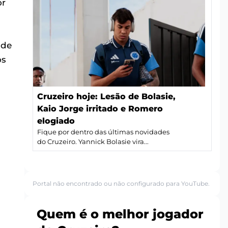
or
 de
os
Cruzeiro hoje: Lesão de Bolasie,
Kaio Jorge irritado e Romero
elogiado
Fique por dentro das últimas novidades
do Cruzeiro. Yannick Bolasie vira...
Portal não encontrado ou não configurado para YouTube.
Quem é o melhor jogador