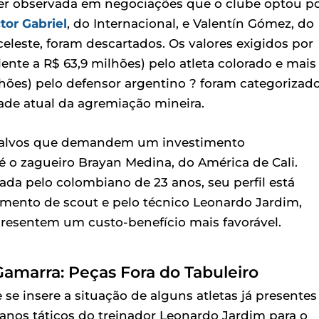
 ser observada em negociações que o clube optou p
tor Gabriel
, do Internacional, e Valentín Gómez, do
celeste, foram descartados. Os valores exigidos por
lente a R$ 63,9 milhões) pelo atleta colorado e mais
ões) pelo defensor argentino ? foram categorizad
ade atual da agremiação mineira.
ara alvos que demandem um investimento
 o zagueiro Brayan Medina, do América de Cali.
da pelo colombiano de 23 anos, seu perfil está
mento de scout e pelo técnico Leonardo Jardim,
presentem um custo-benefício mais favorável.
Gamarra: Peças Fora do Tabuleiro
se insere a situação de alguns atletas já presentes
lanos táticos do treinador Leonardo Jardim para o