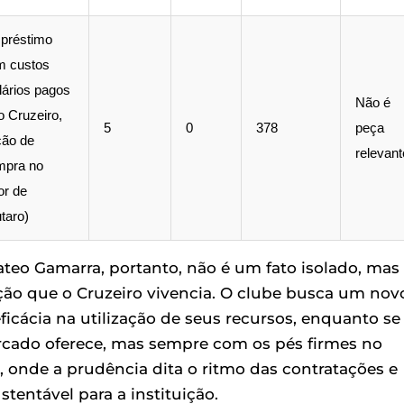
préstimo
m custos
lários pagos
Não é
o Cruzeiro,
5
0
378
peça
ção de
relevant
mpra no
or de
taro)
teo Gamarra, portanto, não é um fato isolado, mas
ão que o Cruzeiro vivencia. O clube busca um nov
 eficácia na utilização de seus recursos, enquanto se
cado oferece, mas sempre com os pés firmes no
, onde a prudência dita o ritmo das contratações e
tentável para a instituição.