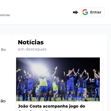
Entrar
istórias
Notícias
em destaques
 Bola
ção
João Costa acompanha jogo do