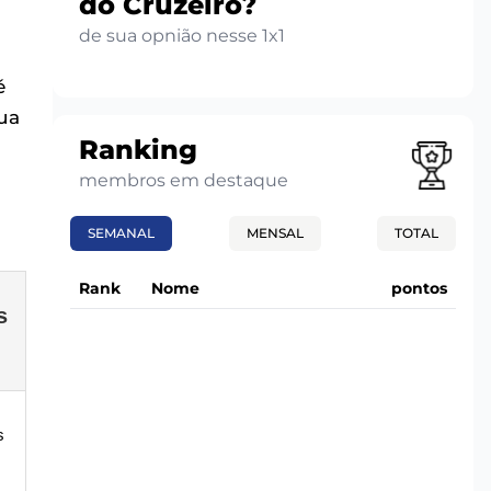
do Cruzeiro?
de sua opnião nesse 1x1
é
ua
Ranking
membros em destaque
SEMANAL
MENSAL
TOTAL
Rank
Nome
pontos
s
s