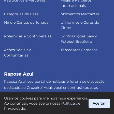
Patrocínios e Parcerias
Filiais e Parceiros
Internacionais
Categorias de Base
Momentos Marcantes
Hino e Cantos da Torcida
Uniformes e Cores do
Clube
Polêmicas e Controvérsias
Contribuições para o
Futebol Brasileiro
Ações Sociais e
Torcedores Famosos
Comunitárias
Raposa Azul
Raposa Azul, seu portal de notícias e fórum de discussão
dedicado ao Cruzeiro! Aqui, você encontrará todas as
informações atualizadas, debates e análises detalhadas
Usamos cookies para melhorar sua experiência.
sobre o nosso amado clube. Junte-se a nós e faça parte
Ao continuar, você aceita nossa
Política de
Aceitar
dessa apaixonante jornada celeste! #Cruzeiro #RaposaAzul
Privacidade
.
suporte@raposa-azul.com.br