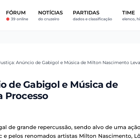
FÓRUM
NOTÍCIAS
PARTIDAS
TIME
39 online
do cruzeiro
dados e classificação
elenco, h
Justiça: Anúncio de Gabigol e Música de Milton Nascimento Le
io de Gabigol e Música de
a Processo
gal de grande repercussão, sendo alvo de uma açã
c e pelos renomados artistas Milton Nascimento, L