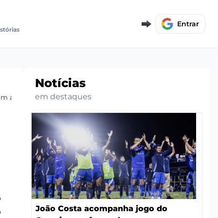
Entrar
istórias
Notícias
em destaques
vam a Processo
o
João Costa acompanha jogo do
ô