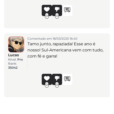
0
0
Comentado em 18/03/2025 16:40
Tamo junto, rapaziada! Esse ano é
nosso! Sul-Americana vem com tudo,
Lucas
com fé e garra!
Nível:
Pro
Rank:
35042
0
0