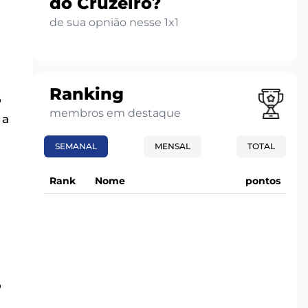
do Cruzeiro?
de sua opnião nesse 1x1
Ranking
o
membros em destaque
 a
SEMANAL
MENSAL
TOTAL
Rank
Nome
pontos
o