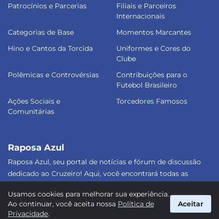
Patrocínios e Parcerias
Filiais e Parceiros
Internacionais
Categorias de Base
Momentos Marcantes
Hino e Cantos da Torcida
Uniformes e Cores do
Clube
Polêmicas e Controvérsias
Contribuições para o
Futebol Brasileiro
Ações Sociais e
Torcedores Famosos
Comunitárias
Raposa Azul
Raposa Azul, seu portal de notícias e fórum de discussão
dedicado ao Cruzeiro! Aqui, você encontrará todas as
informações atualizadas, debates e análises detalhadas
Usamos cookies para melhorar sua experiência.
sobre o nosso amado clube. Junte-se a nós e faça parte
Ao continuar, você aceita nossa
Política de
Aceitar
dessa apaixonante jornada celeste! #Cruzeiro #RaposaAzul
Privacidade
.