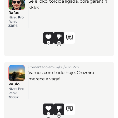
Se é loko, torcida ligada, bora garantir!
kkkk
Rafael
Nível:
Pro
Rank:
33816
0
0
Comentado em 07/08/2025 22:21
Vamos com tudo hoje, Cruzeiro
merece a vaga!
Paulo
Nível:
Pro
Rank:
30082
0
0