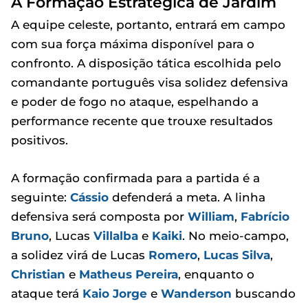
A Formação Estratégica de Jardim
A equipe celeste, portanto, entrará em campo
com sua força máxima disponível para o
confronto. A disposição tática escolhida pelo
comandante português visa solidez defensiva
e poder de fogo no ataque, espelhando a
performance recente que trouxe resultados
positivos.
A formação confirmada para a partida é a
seguinte:
Cássio
defenderá a meta. A linha
defensiva será composta por
William
,
Fabrício
Bruno
, Lucas
Villalba
e
Kaiki
. No meio-campo,
a solidez virá de Lucas
Romero
,
Lucas Silva
,
Christian
e
Matheus Pereira
, enquanto o
ataque terá
Kaio Jorge
e
Wanderson
buscando