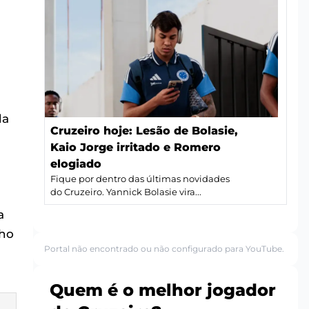
da
Cruzeiro hoje: Lesão de Bolasie,
Kaio Jorge irritado e Romero
elogiado
Fique por dentro das últimas novidades
do Cruzeiro. Yannick Bolasie vira...
a
nho
Portal não encontrado ou não configurado para YouTube.
Quem é o melhor jogador